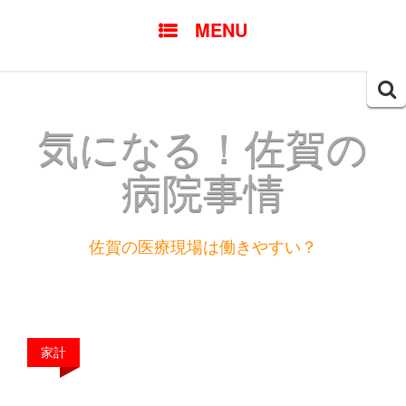
SKIP
MENU
TO
CONTENT
Searc
for:
気になる！佐賀の
病院事情
佐賀の医療現場は働きやすい？
家計